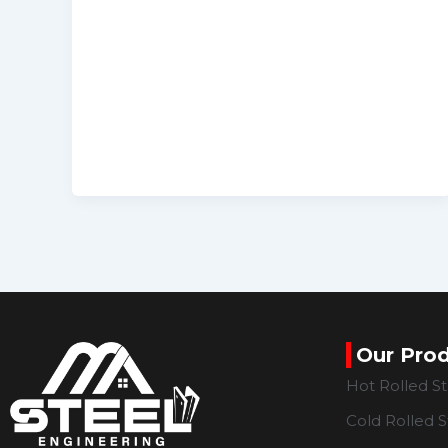
Our Pro
Hot Rolled S
Cold Rolled S