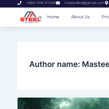
Skip
+880 1918-197067
masteelbd@gmail.com
to
content
Home
About Us
Pro
Author name: Mastee