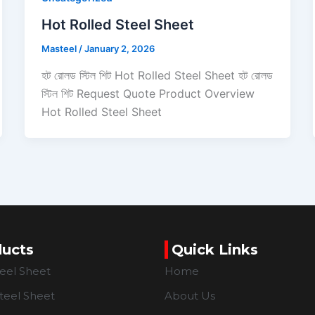
Hot Rolled Steel Sheet
Masteel
/
January 2, 2026
হট রোলড স্টিল শিট Hot Rolled Steel Sheet হট রোলড
স্টিল শিট Request Quote Product Overview
Hot Rolled Steel Sheet
ducts
Quick Links
teel Sheet
Home
teel Sheet
About Us